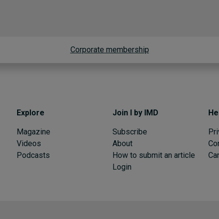
Corporate membership
Explore
Join I by IMD
He
Magazine
Subscribe
Pri
Videos
About
Co
Podcasts
How to submit an article
Can
Login