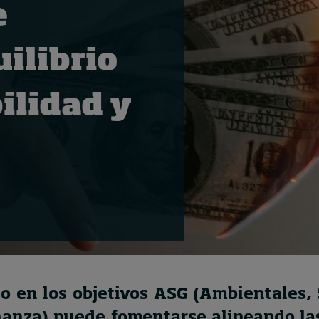
e
uilibrio
ilidad y
so en los objetivos ASG (Ambientales, 
anza) puede fomentarse alineando las