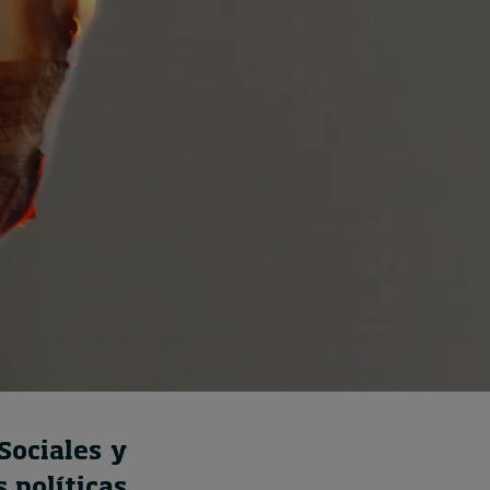
How to build up your
courage, one step at a
time
August 7, 2026 • by
Jim R. Detert
in
Leadership
Sociales y
 políticas