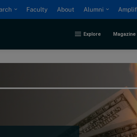
arch
Alumni
Faculty
About
Amplif
Explore
Magazine
nding
eopolitics
iversity, equity, and inclusion
n Focus: 2025 Trends
ustainability
rogression and talent