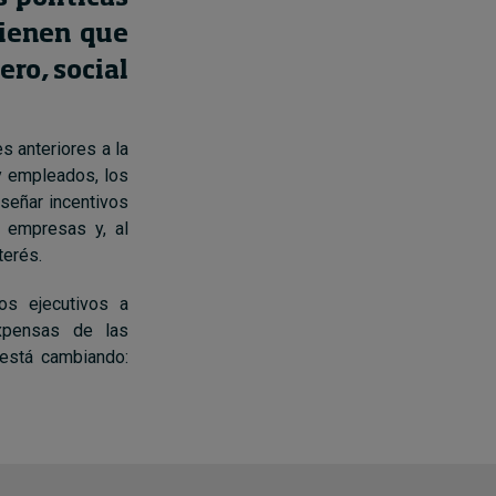
tienen que
ero, social
s anteriores a la
 y empleados, los
señar incentivos
s empresas y, al
terés.
os ejecutivos a
xpensas de las
 está cambiando: