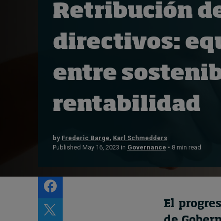
Retribución d
Live events
Subscribe
directivos: eq
About
Submissions
entre sostenib
Contact
rentabilidad
by
Frederic Barge
,
Karl Schmedders
Published May 16, 2023 in
Governance
• 8 min read
El progre
de Gobern