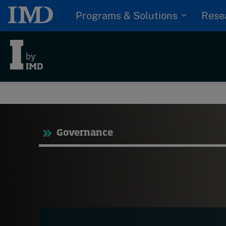
Programs & Solutions
Rese
Tre
Trending
Governance
Topics
G
D
Podcasts
I
S
Popular series
P
2026 IMD research -
White papers