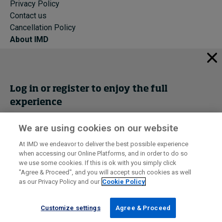
Privacy Policy
Contact us
Cancellation Policy
About IMD
IMD Home
About IMD
Programs
Log in or register to enjoy the full
Events
experience
Cancellation Policy
Privacy
We are using cookies on our website
Get trial access
At IMD we endeavor to deliver the best possible experience
when accessing our Online Platforms, and in order to do so
I by IMD is produced by the
Institute for Management Development
Register Now
we use some cookies. If this is ok with you simply click
© 2026 IMD
"Agree & Proceed", and you will accept such cookies as well
as our Privacy Policy and our
Cookie Policy
Sign in
Customize settings
Agree & Proceed