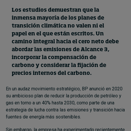
Los estudios demuestran que la
Topics
inmensa mayoría de los planes de
transición climática no valen ni el
Podcasts
papel en el que están escritos. Un
camino integral hacia el cero neto debe
Popular series
abordar las emisiones de Alcance 3,
incorporar la compensación de
2026 IMD research - White papers
carbono y considerar la fijación de
Live events
precios internos del carbono.
Subscribe
En un audaz movimiento estratégico, BP anunció en 2020
About
su ambicioso plan de reducir la producción de petróleo y
Submissions
gas en torno a un 40% hasta 2030, como parte de una
Contact
estrategia de lucha contra las emisiones y transición hacia
fuentes de energía más sostenibles.
Sin embargo, la empresa ha experimentado recientemente