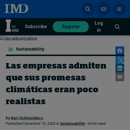
Log
azine
Subscribe
Register
in
Sustainability
Las empresas admiten
Magazine
Subscribe
Register
que sus promesas
Trending
climáticas eran poco
Geopolitics
realistas
Diversity, equity, and inclusion
In Focus: 2025 Trends
by
Karl Schmedders
Sustainability
Published December 13, 2023 in
Sustainability
• 8 min read
Progression and talent