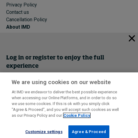
Privacy Policy
Contact us
Cancellation Policy
About IMD
IMD Home
About IMD
Programs
Log in or register to enjoy the full
Events
experience
Cancellation Policy
Privacy
We are using cookies on our website
Get trial access
At IMD we endeavor to deliver the best possible experience
when accessing our Online Platforms, and in order to do so
I by IMD is produced by the
Institute for Management Development
Register Now
we use some cookies. If this is ok with you simply click
© 2026 IMD
"Agree & Proceed", and you will accept such cookies as well
as our Privacy Policy and our
Cookie Policy
Sign in
Customize settings
Agree & Proceed