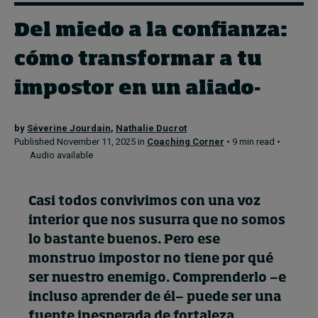
Del miedo a la confianza:
Topics
cómo transformar a tu
Podcasts
impostor en un aliado-
Popular series
by
Séverine Jourdain
,
Nathalie Ducrot
Published November 11, 2025 in
Coaching Corner
• 9 min read •
2026 IMD research - White papers
Audio available
Live events
Casi todos convivimos con una voz
Subscribe
About
interior que nos susurra que no somos
Submissions
lo bastante buenos. Pero ese
Contact
monstruo impostor no tiene por qué
ser nuestro enemigo. Comprenderlo —e
incluso aprender de él— puede ser una
fuente inesperada de fortaleza.