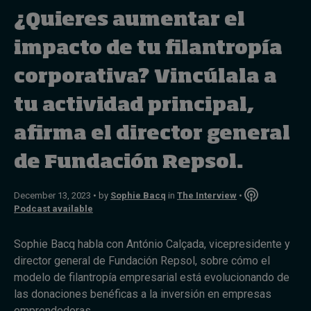
¿Quieres aumentar el
Topics
impacto de tu filantropía
corporativa? Vincúlala a
Podcasts
tu actividad principal,
Popular series
afirma el director general
2026 IMD research - White papers
de Fundación Repsol.
Live events
December 13, 2023 • by
Sophie Bacq
in
The Interview
•
Subscribe
Podcast available
About
Submissions
Sophie Bacq habla con António Calçada, vicepresidente y
Contact
director general de Fundación Repsol, sobre cómo el
modelo de filantropía empresarial está evolucionando de
las donaciones benéficas a la inversión en empresas
emprendedoras,...