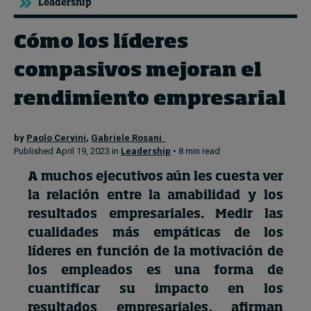
Leadership
Cómo los líderes
Topics
compasivos mejoran el
Podcasts
rendimiento empresarial
Popular series
by
Paolo Cervini
,
Gabriele Rosani
2026 IMD research - White papers
Published April 19, 2023 in
Leadership
• 8 min read
Live events
A muchos ejecutivos aún les cuesta ver
la relación entre la amabilidad y los
Subscribe
resultados empresariales. Medir las
About
Submissions
cualidades más empáticas de los
Contact
líderes en función de la motivación de
los empleados es una forma de
cuantificar su impacto en los
resultados empresariales, afirman