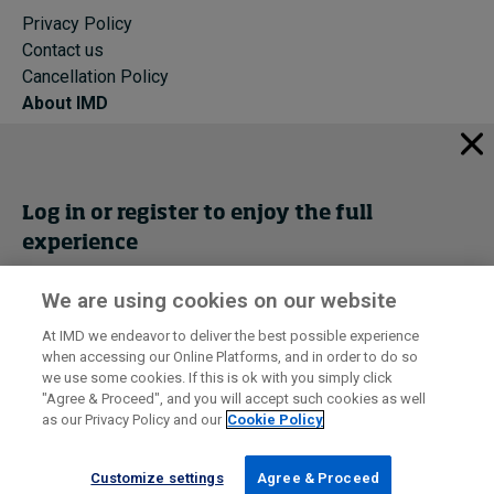
Privacy Policy
Contact us
Cancellation Policy
About IMD
IMD Home
About IMD
Programs
Log in or register to enjoy the full
Events
experience
Cancellation Policy
Privacy
We are using cookies on our website
Get trial access
At IMD we endeavor to deliver the best possible experience
when accessing our Online Platforms, and in order to do so
I by IMD is produced by the
Institute for Management Development
Register Now
we use some cookies. If this is ok with you simply click
© 2026 IMD
"Agree & Proceed", and you will accept such cookies as well
as our Privacy Policy and our
Cookie Policy
Sign in
Customize settings
Agree & Proceed