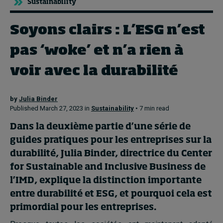
Sustainability
Soyons clairs : L’ESG n’est
Topics
pas ‘woke’ et n’a rien à
Podcasts
voir avec la durabilité
Popular series
by
Julia Binder
2026 IMD research - White papers
Published March 27, 2023 in
Sustainability
• 7 min read
Live events
Dans la deuxième partie d’une série de
guides pratiques pour les entreprises sur la
Subscribe
durabilité,
Julia Binder
, directrice du Center
About
Submissions
for Sustainable and Inclusive Business de
Contact
l’IMD, explique la distinction importante
entre durabilité et ESG, et pourquoi cela est
primordial pour les entreprises.