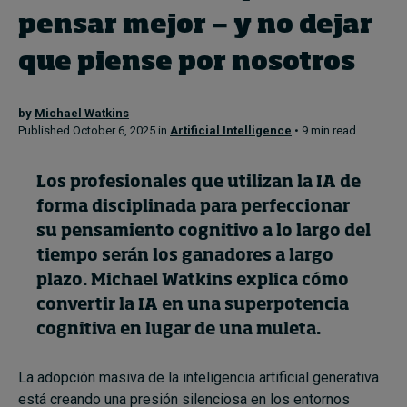
pensar mejor — y no dejar
Topics
que piense por nosotros
Podcasts
by
Michael Watkins
Published October 6, 2025 in
Artificial Intelligence
• 9 min read
Popular series
Los profesionales que utilizan la IA de
2026 IMD research - White papers
forma disciplinada para perfeccionar
Live events
su pensamiento cognitivo a lo largo del
tiempo serán los ganadores a largo
Subscribe
plazo. Michael Watkins explica cómo
About
Submissions
convertir la IA en una superpotencia
Contact
cognitiva en lugar de una muleta.
La adopción masiva de la inteligencia artificial generativa
está creando una presión silenciosa en los entornos