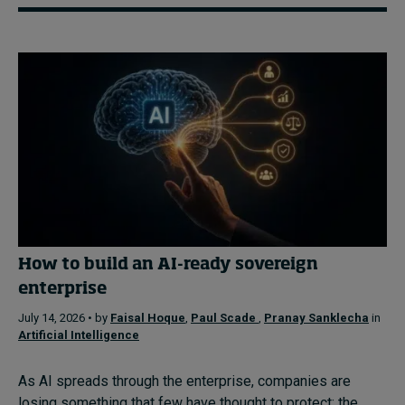
How to build an AI-ready sovereign
enterprise
July 14, 2026 • by
Faisal Hoque
,
Paul Scade
,
Pranay Sanklecha
in
Artificial Intelligence
As AI spreads through the enterprise, companies are
losing something that few have thought to protect: the