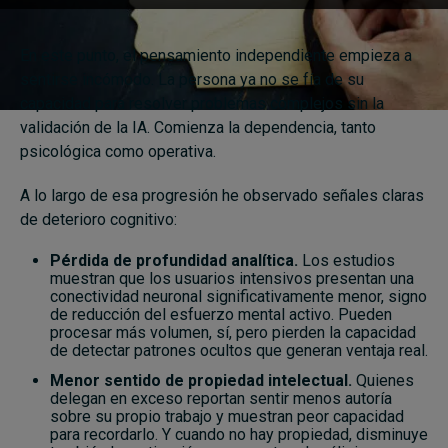
En este punto, el pensamiento independiente empieza a
sentirse incómodo. La persona ya no se fía de su
capacidad para resolver problemas complejos sin la
validación de la IA. Comienza la dependencia, tanto
psicológica como operativa.
A lo largo de esa progresión he observado señales claras
de deterioro cognitivo:
Pérdida de profundidad analítica.
Los estudios
muestran que los usuarios intensivos presentan una
conectividad neuronal significativamente menor, signo
de reducción del esfuerzo mental activo. Pueden
procesar más volumen, sí, pero pierden la capacidad
de detectar patrones ocultos que generan ventaja real.
Menor sentido de propiedad intelectual.
Quienes
delegan en exceso reportan sentir menos autoría
sobre su propio trabajo y muestran peor capacidad
para recordarlo. Y cuando no hay propiedad, disminuye