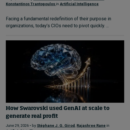
Konstantinos Trantopoulos
in
Artificial Intelligence
Facing a fundamental redefinition of their purpose in
organizations, today’s CIOs need to pivot quickly. ...
How Swarovski used GenAI at scale to
generate real profit
June 29, 2026 • by
Stéphane J. G. Girod
,
Rajashree Rane
in