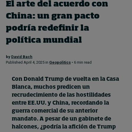
El arte del acuerdo con
China: un gran pacto
Topics
podría redefinir la
Podcasts
política mundial
Popular series
by
David Bach
2026 IMD research - White papers
Published April 4, 2025 in
Geopolitics
• 6 min read
Live events
Con Donald Trump de vuelta en la Casa
Subscribe
Blanca, muchos predicen un
About
recrudecimiento de las hostilidades
Submissions
entre EE.UU. y China, recordando la
Contact
guerra comercial de su anterior
mandato. A pesar de un gabinete de
halcones, ¿podría la afición de Trump