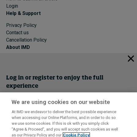
Login
Help & Support
Privacy Policy
Contact us
Cancellation Policy
About IMD
IMD Home
About IMD
Programs
Log in or register to enjoy the full
Events
experience
Cancellation Policy
Privacy
We are using cookies on our website
Get trial access
At IMD we endeavor to deliver the best possible experience
when accessing our Online Platforms, and in order to do so
I by IMD is produced by the
Institute for Management Development
Register Now
we use some cookies. If this is ok with you simply click
© 2026 IMD
"Agree & Proceed", and you will accept such cookies as well
as our Privacy Policy and our
Cookie Policy