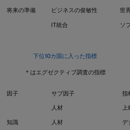
将来の準備
ビジネスの俊敏性
世
IT統合
ソ
下位10カ国に入った指標
＊はエグゼクティブ調査の指標
因子
サブ因子
指
人材
上
知識
人材
デ