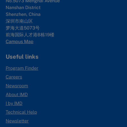
No.5073 Menghai Avenue
Nanshan District
Shenzhen, China
深圳市南山区
梦海大道5073号
前海国际人才港B栋19
楼
Campus Map
Useful links
Program Finder
Careers
Newsroom
About IMD
I by IMD
Technical Help
Newsletter