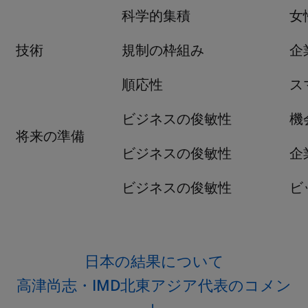
科学的集積
女
技術
規制の枠組み
企
順応性
ス
ビジネスの俊敏性
機
将来の準備
ビジネスの俊敏性
企
ビジネスの俊敏性
ビ
日本の結果について
高津尚志・IMD北東アジア代表のコメン