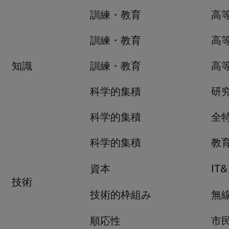
訓練・教育
高
訓練・教育
高
知識
訓練・教育
高
科学的集積
研
科学的集積
全
科学的集積
教
資本
I
技術
技術的枠組み
無
順応性
市