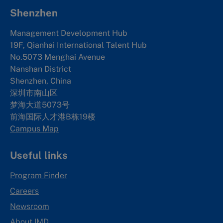
Shenzhen
Management Development Hub
19F, Qianhai International Talent Hub
No.5073 Menghai Avenue
Nanshan District
Shenzhen, China
深圳市南山区
梦海大道5073号
前海国际人才港B栋19
楼
Campus Map
Useful links
Program Finder
Careers
Newsroom
About IMD