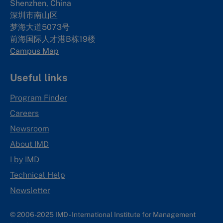
Shenzhen, China
深圳市南山区
梦海大道5073号
前海国际人才港B栋19
楼
Campus Map
Useful links
Program Finder
Careers
Newsroom
About IMD
I by IMD
Technical Help
Newsletter
© 2006-2025 IMD - International Institute for Management