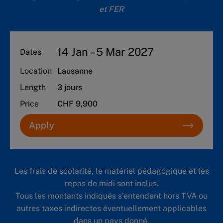
et FER
14 Jan – 5 Mar 2027
Dates
Location
Lausanne
Length
3 jours
Price
CHF 9,900
Apply
Les frais de scolarité, le matériel pédagogique et les
repas de midi sont inclus.
Tous les montants indiqués s’entendent hors TVA ou
autres taxes indirectes éventuellement applicables
dans un pays donné.