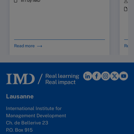
in I by IMD
B
i
Read more
Read
Lausanne
International Institute for
Management Development
Ch. de Bellerive 23
P.O. Box 915