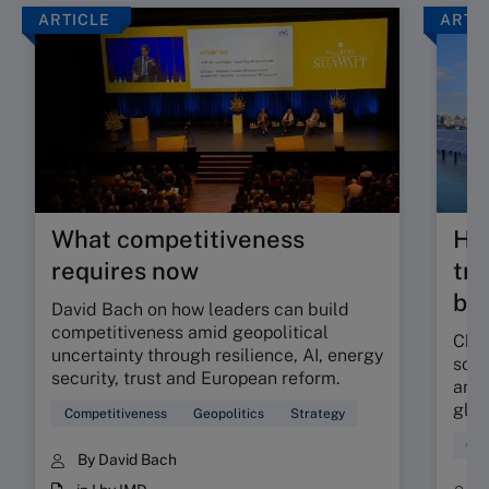
ARTICLE
ARTI
What competitiveness
Ho
requires now
tra
bu
David Bach on how leaders can build
competitiveness amid geopolitical
Chin
uncertainty through resilience, AI, energy
sour
security, trust and European reform.
and 
glob
Competitiveness
Geopolitics
Strategy
Chi
By David Bach