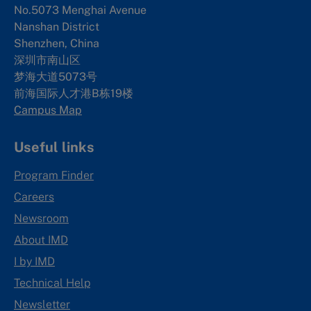
No.5073 Menghai Avenue
Nanshan District
Shenzhen, China
深圳市南山区
梦海大道5073号
前海国际人才港B栋19
楼
Campus Map
Useful links
Program Finder
Careers
Newsroom
About IMD
I by IMD
Technical Help
Newsletter