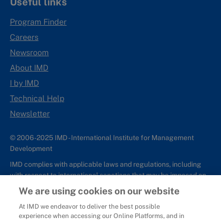
Useful links
Program Finder
Careers
Newsroom
About IMD
I by IMD
Technical Help
Newsletter
© 2006-2025 IMD - International Institute for Management
Development
IMD complies with applicable laws and regulations, including
with respect to international sanctions that may be imposed on
individuals and countries. This policy applies to all applications
We are using cookies on our website
for IMD programs from individuals or organizations, and any
At IMD we endeavor to deliver the best possible
commercial or non-commercial partnerships.
experience when accessing our Online Platforms, and in