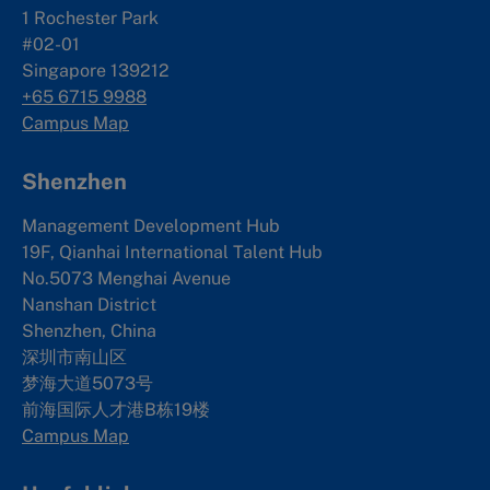
1 Rochester Park
#02-01
Singapore 139212
+65 6715 9988
Campus Map
Shenzhen
Management Development Hub
19F, Qianhai International Talent Hub
No.5073 Menghai Avenue
Nanshan District
Shenzhen, China
深圳市南山区
梦海大道5073号
前海国际人才港B栋19
楼
Campus Map