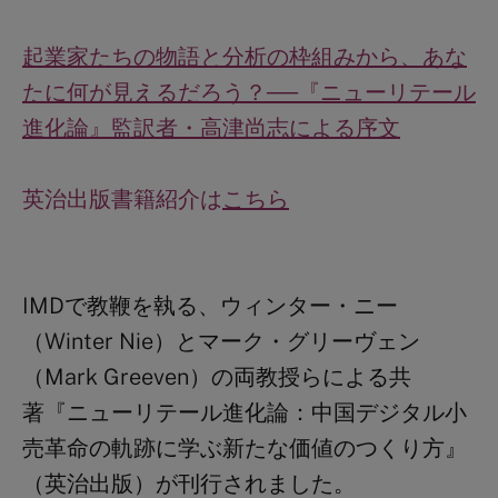
起業家たちの物語と分析の枠組みから、あな
たに何が見えるだろう？──『ニューリテール
進化論』監訳者・高津尚志による序文
英治出版書籍紹介は
こちら
IMD
で教鞭を執る、ウィンター・ニー
（
Winter Nie
）とマーク・グリーヴェン
（
Mark Greeven
）の両教授らによる共
著
『ニューリテール進化論：中国デジタル小
売革命の軌跡に学ぶ新たな価値のつくり方
』
（英治出版）が刊行されました
。