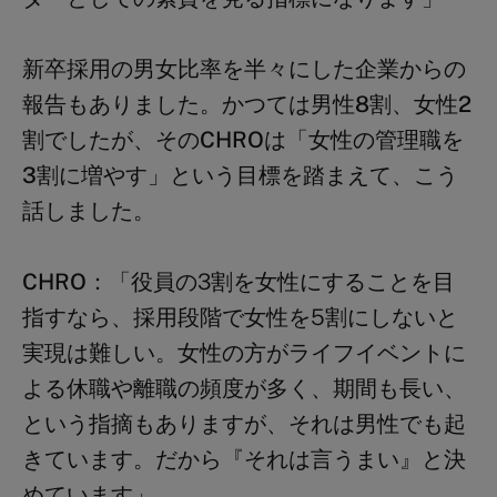
新卒採用の男女比率を半々にした企業からの
報告もありました。かつては男性
8
割、女性
2
割でしたが、そのCHROは「女性の管理職を
3
割に増やす」という目標を踏まえて、こう
話しました。
CHRO：
「役員の
3
割を女性にすることを目
指すなら、採用段階で女性を
5
割にしないと
実現は難しい。女性の方がライフイベントに
よる休職や離職の頻度が多く、期間も長い、
という指摘もありますが、それは男性でも起
きています。だから『それは言うまい』と決
めています」