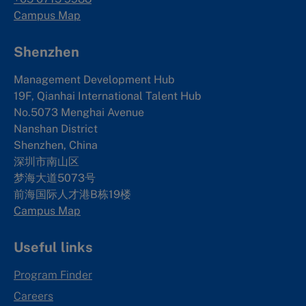
Campus Map
Shenzhen
Management Development Hub
19F, Qianhai International Talent Hub
No.5073 Menghai Avenue
Nanshan District
Shenzhen, China
深圳市南山区
梦海大道5073号
前海国际人才港B栋19
楼
Campus Map
Useful links
Program Finder
Careers