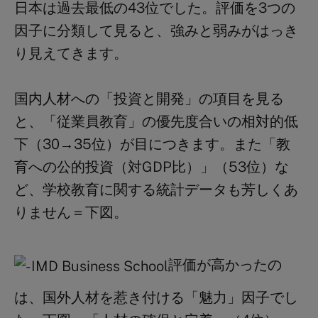
日本は過去最低の
43
位でした。評価を3つの
因子に分類して見ると、強みと弱みがはっき
り見えてきます。
国内人材への「投資と開発」の項目を見る
と、「従業員教育」の優先度合いの相対的低
下（
30→35
位）が目につきます。また「教
育への公的投資（対
GDP
比）」（
53
位）な
ど、学校教育に関する統計データも芳しくあ
りません
＝下図。
評価が高かったの
は、国外人材を惹き付ける「魅力」因子でし