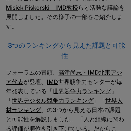
Misiek Piskorski IMD教授
らと活発な議論を
展開しました。その様子の一部をご紹介しま
す。
3
つのランキングから見えた課題と可能
性
フォーラムの冒頭、
高津尚志・IMD北東アジ
ア代表
が登壇、
IMD
世界競争力センターが毎
年発表している「
世界競争力ランキング
」
「
世界デジタル競争力ランキング
」「
世界人
材ランキング
」の
3
つから見える日本の課題
と可能性を解説しました。 「人と組織に関わ
る評価が順位を引き下げている。だからこ