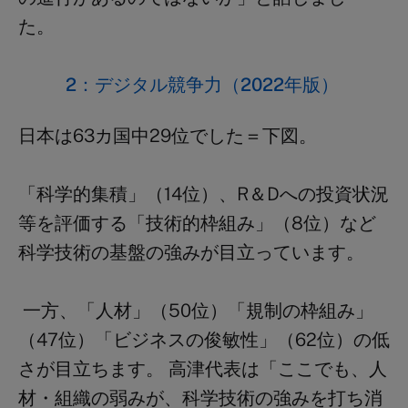
た。
2
：デジタル競争力（2022年版）
日本は63カ国中
29
位でした＝下図。
「科学的集積」（
14
位）、
R
＆
D
への投資状況
等を評価する「技術的枠組み」（
8
位）など
科学技術の基盤の強みが目立っています。
一方、「人材」（50位）「規制の枠組み」
（47位）「ビジネスの俊敏性」（62位）の低
さが目立ちます。
高津代表は「ここでも、人
材・組織の弱みが、科学技術の強みを打ち消