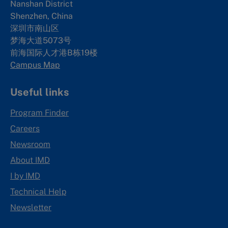
Nanshan District
Shenzhen, China
深圳市南山区
梦海大道5073号
前海国际人才港B栋19
楼
Campus Map
Useful links
Program Finder
Careers
Newsroom
About IMD
I by IMD
Technical Help
Newsletter